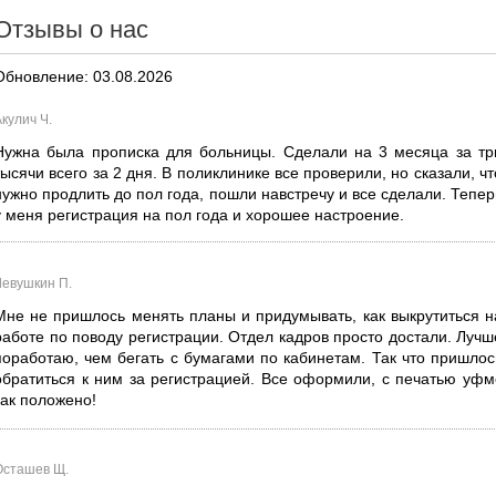
Отзывы о нас
Обновление: 03.08.2026
кулич Ч.
Нужна была прописка для больницы. Сделали на 3 месяца за тр
тысячи всего за 2 дня. В поликлинике все проверили, но сказали, чт
нужно продлить до пол года, пошли навстречу и все сделали. Тепер
у меня регистрация на пол года и хорошее настроение.
Левушкин П.
Мне не пришлось менять планы и придумывать, как выкрутиться н
работе по поводу регистрации. Отдел кадров просто достали. Лучш
поработаю, чем бегать с бумагами по кабинетам. Так что пришлос
обратиться к ним за регистрацией. Все оформили, с печатью уфм
как положено!
Осташев Щ.