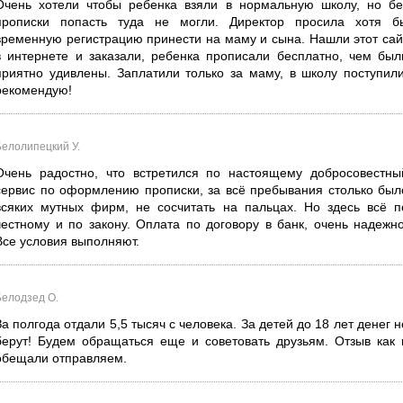
Очень хотели чтобы ребенка взяли в нормальную школу, но бе
прописки попасть туда не могли. Директор просила хотя б
временную регистрацию принести на маму и сына. Нашли этот сай
в интернете и заказали, ребенка прописали бесплатно, чем был
приятно удивлены. Заплатили только за маму, в школу поступили
рекомендую!
Белолипецкий У.
Очень радостно, что встретился по настоящему добросовестны
сервис по оформлению прописки, за всё пребывания столько был
всяких мутных фирм, не сосчитать на пальцах. Но здесь всё п
честному и по закону. Оплата по договору в банк, очень надежно
Все условия выполняют.
Белодзед О.
За полгода отдали 5,5 тысяч с человека. За детей до 18 лет денег н
берут! Будем обращаться еще и советовать друзьям. Отзыв как 
обещали отправляем.